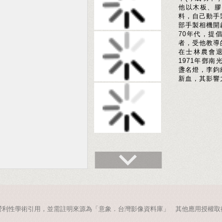
他以木板、膠
料，自己動手
部手製相機開
70年代，提
者，受他教導
在士林農會
1971年鄧
盞名燈，李鈞
新血，其影響
營利性學術引用，並需註明來源為「意象．台灣影像資料庫」 其他應用授權取