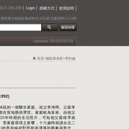
10.5.109.208
Login
授權方式
使用說明
資料庫共收錄影像資料20,032筆 文獻資料4,113筆
Update:2015/10/15
首頁
>攝影家身影>李釣綸
992)
林區的一個醫生家庭。祖父李坤岡、父親李
都在當地懸壺濟世。家庭較為富裕。由他父
910年時期的生活照片，可知他父親很早就
。受家庭環境之影響，十六歲時就讀台北二
學)的李鈞綸就對照相有濃厚的興趣與慾念，