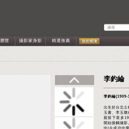
瀏覽
攝影家身影
精選推薦
李釣綸
李鈞綸(1909-1
出生於台北士
玉書、李玉聰
親留下甚多1
開始接觸攝影
中(今成功中