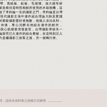
帶、黑紙板、鉛板、毛玻璃、放大鏡等材
製造模仿當時照相館所使用的木箱相機，這
啟了李鈞綸一生的攝影之門，李鈞綸是台灣
倡現代攝影主張中連作組合理論大師及實踐
的業餘攝影愛好者無數，他個人淡泊名利，
退休後，專心沈醉在他組合連作的創作，
南光因心肌梗塞突發逝世，台灣攝影界頓失一
綸探究已久連作的組合奧秘，在這時刻注入
力是繼攝影三劍客之後，另一個獨行俠。
得，請依本資料庫之授權方式辦理