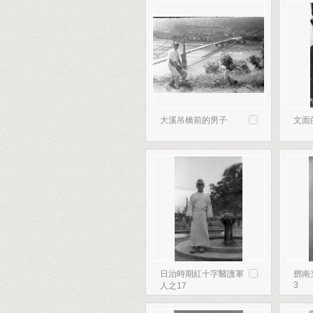
大溪吊橋前的男子
文面
日治時期紅十字醫護軍
鄧南
3
人之17