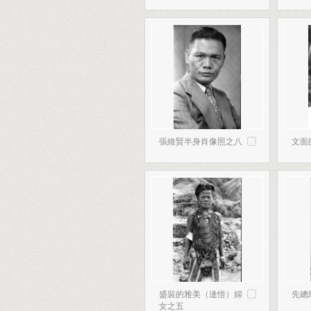
張維賢半身肖像照之八
文面
盛裝的雅美（達悟）婦
先總
女之五