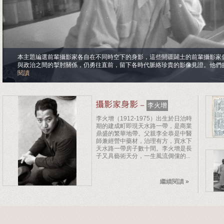
本主題編選前輩攝影家各自在不同時空下的身影，這些開疆闢土的前輩攝影家
與政治之間的掣肘關係，仍勇往直前，留下各時代脈絡珍貴的影像見證。他們
閱讀
－
李火增
李火增（1912-1975）出生於日治時
期的建成町即現天水路一帶，是商業
鼎盛的繁華地帶。父親李全恭是中醫
師兼經營中藥材，治理有方，買水下
天水路一帶房子數十間。李火增是長
子又具藝術天分，一生風流倜儻的...
繼續閱讀 »